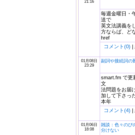
21:16
毎週金曜日・午
送で
英文法講義を
方ならば、どな
href
コメント(0)
|
副詞や接続詞の
01月08日
23:29
smart.fm
文
法問題をお届け
加して下さっ
本年
コメント(4)
|
雑談：色々のび
01月06日
18:08
分けない