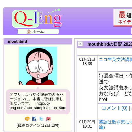
ホーム
mouthbird
mouthbirdの日記 20
ニコ生英文法講義
01月31日
18:38
毎週金曜日・午
送で
英文法講義を
方ならば、どな
アプリ：ようやく発表できるバ
href
ージョンに。本当に皆様に申し
訳ないです。 http://q-
コメント(0)
|
eng.com/app_sample/q_tan_sample06.html
英語は数を気に
01月29日
(最終ログインは2日以内)
10:31
編）