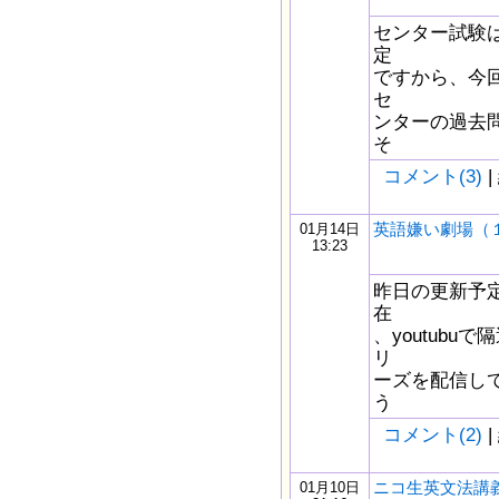
センター試験
定
ですから、今
セ
ンターの過去
そ
コメント(3)
|
英語嫌い劇場（
01月14日
13:23
昨日の更新予
在
、youtub
リ
ーズを配信し
う
コメント(2)
|
ニコ生英文法講義
01月10日