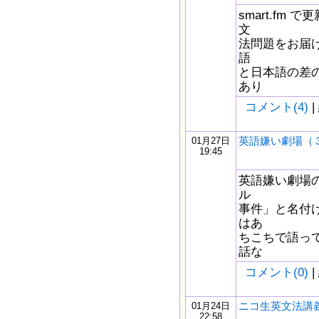
smart.fm
文
法問題をお届け
語
と日本語の差
あり
コメント(4)
|
英語嫌い劇場（
01月27日
19:45
英語嫌い劇場
ル
事件」と名付
はあ
ちこちで語っ
話な
コメント(0)
|
ニコ生英文法講義
01月24日
22:58