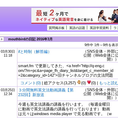
質問掲示板
英語の話題
英語学習資料
ラ
mouthbirdの日記 2016年3月
9件中 1件～9件を表
（SNS全体・外部
ifと時制（解答編）
03月30日
公開（Web全体に
11:18
開）
smart.fm で更新してきた、<a href="http://q-eng.c
om/?m=pc&a=page_fh_diary_list&target_c_member_id
=2&category_id=142">旧チャンネルブログの文法問題
コメント(0)
| 総アクセス(3,257)
(0)
(0) |
もっと読
（SNS全体・外部
３分間無料英文法動画講義【第
03月25日
公開（Web全体に
12:34
232回】新放送
tml
開）
今週も英文法講義の講義を行います。 （毎週金曜日
に動画で英文法講義の講義を行っております） 動画
は元々はwindows media player で見る動画です。（w