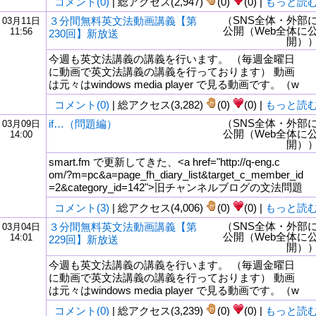
コメント(0)
| 総アクセス(2,947)
(0)
(0) |
もっと読
（SNS全体・外部
３分間無料英文法動画講義【第
03月11日
公開（Web全体に
11:56
230回】新放送
開）
今週も英文法講義の講義を行います。 （毎週金曜日
に動画で英文法講義の講義を行っております） 動画
は元々はwindows media player で見る動画です。（w
コメント(0)
| 総アクセス(3,282)
(0)
(0) |
もっと読
（SNS全体・外部
if…（問題編）
03月09日
公開（Web全体に
14:00
開）
smart.fm で更新してきた、<a href="http://q-eng.c
om/?m=pc&a=page_fh_diary_list&target_c_member_id
=2&category_id=142">旧チャンネルブログの文法問題
コメント(3)
| 総アクセス(4,006)
(0)
(0) |
もっと読
（SNS全体・外部
３分間無料英文法動画講義【第
03月04日
公開（Web全体に
14:01
229回】新放送
開）
今週も英文法講義の講義を行います。 （毎週金曜日
に動画で英文法講義の講義を行っております） 動画
は元々はwindows media player で見る動画です。（w
コメント(0)
| 総アクセス(3,239)
(0)
(0) |
もっと読