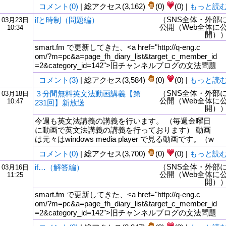
コメント(0)
| 総アクセス(3,162)
(0)
(0) |
もっと読
（SNS全体・外部
ifと時制（問題編）
03月23日
公開（Web全体に
10:34
開）
smart.fm で更新してきた、<a href="http://q-eng.c
om/?m=pc&a=page_fh_diary_list&target_c_member_id
=2&category_id=142">旧チャンネルブログの文法問題
コメント(3)
| 総アクセス(3,584)
(0)
(0) |
もっと読
（SNS全体・外部
３分間無料英文法動画講義【第
03月18日
公開（Web全体に
10:47
231回】新放送
開）
今週も英文法講義の講義を行います。 （毎週金曜日
に動画で英文法講義の講義を行っております） 動画
は元々はwindows media player で見る動画です。（w
コメント(0)
| 総アクセス(3,700)
(0)
(0) |
もっと読
（SNS全体・外部
if…（解答編）
03月16日
公開（Web全体に
11:25
開）
smart.fm で更新してきた、<a href="http://q-eng.c
om/?m=pc&a=page_fh_diary_list&target_c_member_id
=2&category_id=142">旧チャンネルブログの文法問題