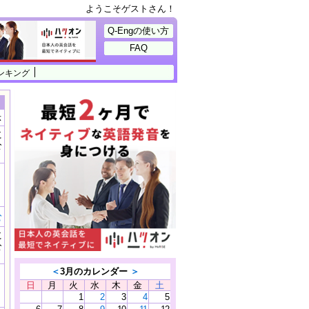
ようこそゲストさん！
Q-Engの使い方
FAQ
ンキング
示
に
公
）
む
に
公
）
＜
3月のカレンダー
＞
日
月
火
水
木
金
土
1
2
3
4
5