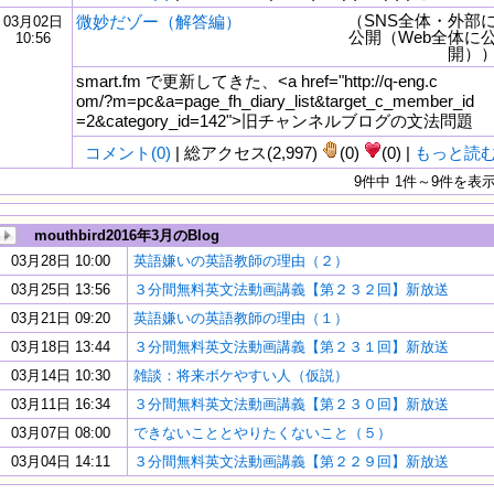
（SNS全体・外部
微妙だゾー（解答編）
03月02日
公開（Web全体に
10:56
開）
smart.fm で更新してきた、<a href="http://q-eng.c
om/?m=pc&a=page_fh_diary_list&target_c_member_id
=2&category_id=142">旧チャンネルブログの文法問題
コメント(0)
| 総アクセス(2,997)
(0)
(0) |
もっと読
9件中 1件～9件を表
mouthbird2016年3月のBlog
03月28日 10:00
英語嫌いの英語教師の理由（２）
03月25日 13:56
３分間無料英文法動画講義【第２３２回】新放送
03月21日 09:20
英語嫌いの英語教師の理由（１）
03月18日 13:44
３分間無料英文法動画講義【第２３１回】新放送
03月14日 10:30
雑談：将来ボケやすい人（仮説）
03月11日 16:34
３分間無料英文法動画講義【第２３０回】新放送
03月07日 08:00
できないこととやりたくないこと（５）
03月04日 14:11
３分間無料英文法動画講義【第２２９回】新放送