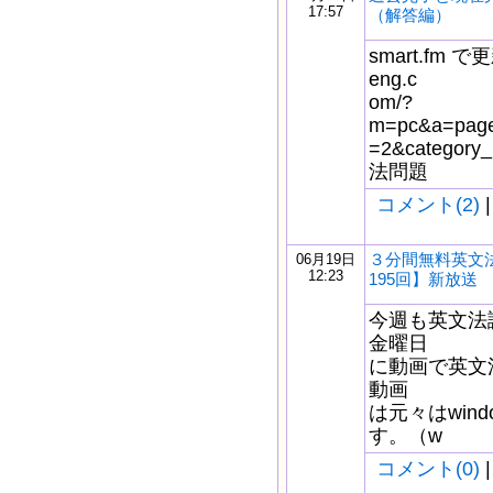
17:57
（解答編）
smart.fm で更
eng.c
om/?
m=pc&a=page_
=2&catego
法問題
コメント(2)
|
３分間無料英文
06月19日
12:23
195回】新放送
今週も英文法
金曜日
に動画で英文
動画
は元々はwindo
す。（w
コメント(0)
|