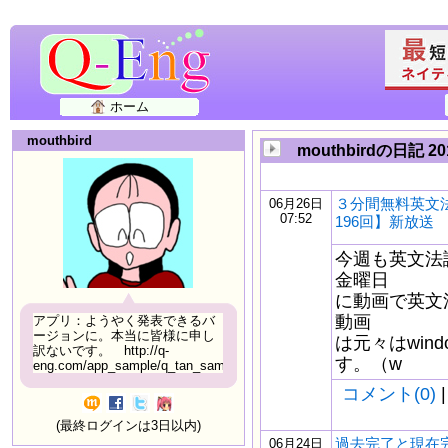
ホーム
mouthbird
mouthbirdの日記 2
３分間無料英文
06月26日
07:52
196回】新放送
今週も英文法
金曜日
に動画で英文
動画
アプリ：ようやく発表できるバ
ージョンに。本当に皆様に申し
は元々はwindo
訳ないです。 http://q-
す。（w
eng.com/app_sample/q_tan_sample06.html
コメント(0)
|
(最終ログインは3日以内)
過去完了と現在
06月24日