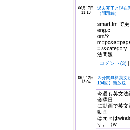
過去完了と現在
06月17日
11:13
（問題編）
smart.fm で更
eng.c
om/?
m=pc&a=page_
=2&catego
法問題
コメント(3)
|
３分間無料英文
06月12日
13:04
194回】新放送
今週も英文法
金曜日
に動画で英文
動画
は元々はwindo
す。（w