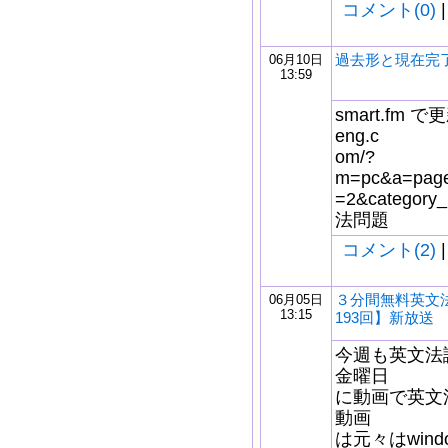
コメント(0)
|
過去形と現在完
06月10日
13:59
smart.fm で更
eng.c
om/?
m=pc&a=page_
=2&catego
法問題
コメント(2)
|
３分間無料英文
06月05日
13:15
193回】新放送
今週も英文法
金曜日
に動画で英文
動画
は元々はwindo