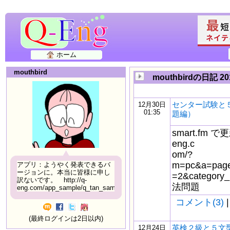
ホーム
mouthbird
mouthbirdの日記 2
センター試験と
12月30日
01:35
題編）
smart.fm で更
eng.c
om/?
m=pc&a=page_
アプリ：ようやく発表できるバ
ージョンに。本当に皆様に申し
=2&catego
訳ないです。 http://q-
法問題
eng.com/app_sample/q_tan_sample06.html
コメント(3)
|
(最終ログインは2日以内)
英検２級と５文
12月24日