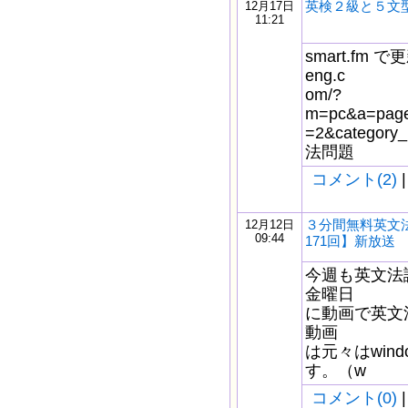
英検２級と５文
12月17日
11:21
smart.fm で更
eng.c
om/?
m=pc&a=page_
=2&catego
法問題
コメント(2)
|
３分間無料英文
12月12日
09:44
171回】新放送
今週も英文法
金曜日
に動画で英文
動画
は元々はwindo
す。（w
コメント(0)
|