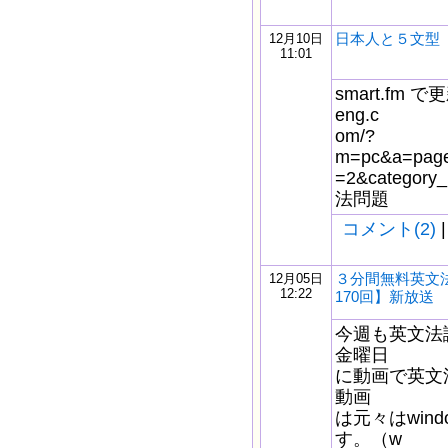
日本人と５文型
12月10日
11:01
smart.fm で更
eng.c
om/?
m=pc&a=page_
=2&catego
法問題
コメント(2)
|
３分間無料英文
12月05日
12:22
170回】新放送
今週も英文法
金曜日
に動画で英文
動画
は元々はwindo
す。（w