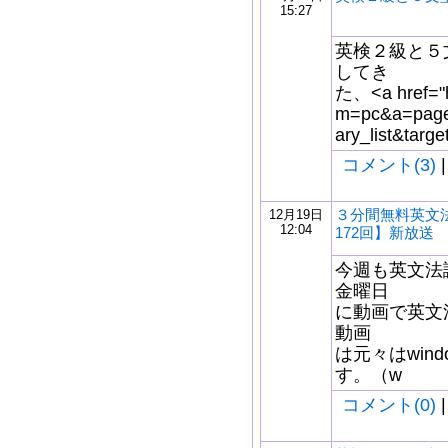
15:27
英検２級と５文型
してき
た、<a href="h
m=pc&a=page
ary_list&tar
コメント(3)
|
３分間無料英文
12月19日
12:04
172回】新放送
今週も英文法
金曜日
に動画で英文
動画
は元々はwindo
す。（w
コメント(0)
|