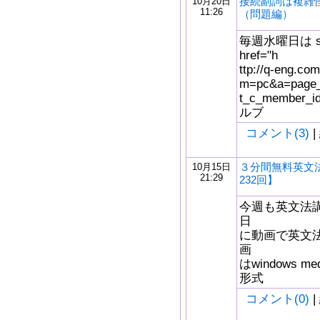
接続副詞は複雑怪奇：
10月20日
11:26
（問題編）
毎週水曜日は s
href="h
ttp://q-eng.com
m=pc&a=page_f
t_c_member_
ルブ
コメント(3)
|
３分間無料英文
10月15日
21:29
232回】
今週も英文法
日
に動画で英文
画
はwindows m
形式
コメント(0)
|