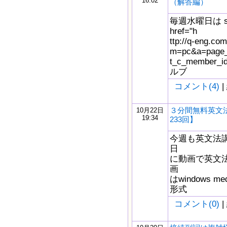
16:02
（解答編）
毎週水曜日は s
href="h
ttp://q-eng.com
m=pc&a=page_f
t_c_member_
ルブ
コメント(4)
|
３分間無料英文
10月22日
19:34
233回】
今週も英文法
日
に動画で英文
画
はwindows m
形式
コメント(0)
|