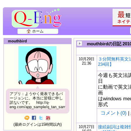
ホーム
mouthbird
mouthbirdの日記 20
３分間無料英文
10月29日
21:36
234回】
今週も英文法
日
に動画で英文
画
アプリ：ようやく発表できるバ
はwindows m
ージョンに。本当に皆様に申し
訳ないです。 http://q-
形式
eng.com/app_sample/q_tan_sample06.html
コメント(0)
|
(最終ログインは15時間以内)
接続副詞は複雑怪奇：
10月27日