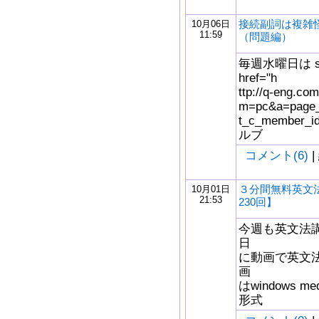
接続副詞は複雑怪奇
10月06日
11:59
（問題編）
毎週水曜日は s
href="h
ttp://q-eng.com
m=pc&a=page_f
t_c_member_
ルブ
コメント(6)
|
３分間無料英文
10月01日
21:53
230回】
今週も英文法
日
に動画で英文
画
はwindows m
形式