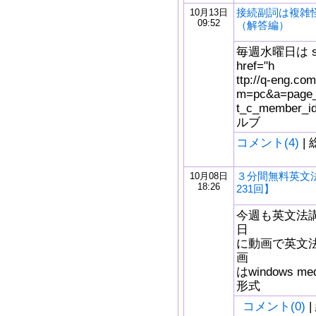
接続副詞は複雑怪奇
10月13日
09:52
（解答編）
毎週水曜日は s
href="h
ttp://q-eng.com
m=pc&a=page_f
t_c_member_
ルブ
コメント(4)
| 
３分間無料英文
10月08日
18:26
231回】
今週も英文法
日
に動画で英文
画
はwindows m
形式
コメント(0)
|