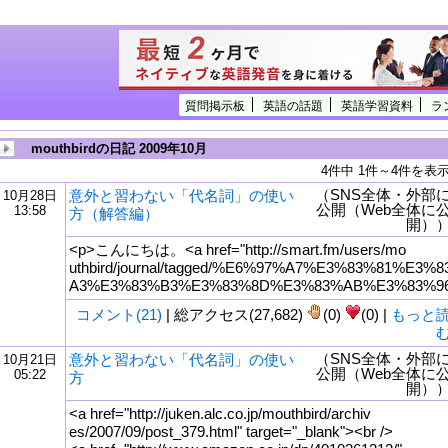
質問掲示板
英語の話題
英語学習資料
ラ
mouthbirdの日記 2009年10月
4件中 1件～4件を表
（SNS全体・外部
意外と習わない「代名詞」の使い
10月28日
公開（Web全体に
13:58
方（解答編）
開）
<p>こんにちは。<a href="http://smart.fm/users/mo
uthbird/journal/tagged/%E6%97%A7%E3%83%81%E3%8
A3%E3%83%B3%E3%83%8D%E3%83%AB%E3%83%9
コメント(21)
| 総アクセス(27,682)
(0)
(0) |
もっと
（SNS全体・外部
意外と習わない「代名詞」の使い
10月21日
tml
公開（Web全体に
05:22
方
開）
<a href="http://juken.alc.co.jp/mouthbird/archiv
es/2007/09/post_379.html" target="_blank"><br />