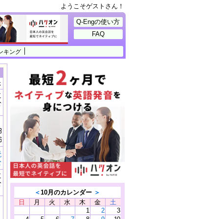
ようこそゲストさん！
Q-Engの使い方
FAQ
ンキング
示
に
公
）
3%
6%E3%83%AD%
読
む
に
公
）
＜
10月のカレンダー
＞
日
月
火
水
木
金
土
1
2
3