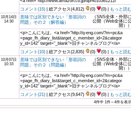
<a href="http://www.amazon.co.jp/dp/4010361212/"
コメント(15)
| 総アクセス(4,812)
(0)
(0) |
もっと読
（SNS全体・外部
意味では区別できない「形容詞の
10月14日
公開（Web全体に
14:30
問題」その２（解答編）
開）
<p>こんにちは。<a href="http://q-eng.com/?m=pc&a
=page_fh_diary_list&target_c_member_id=2&categor
y_id=142" target="_blank">旧チャンネルブログ</a>
コメント(10)
| 総アクセス(2,835)
(0)
(0) |
もっと読
（SNS全体・外部
意味では区別できない「形容詞の
10月07日
公開（Web全体に
10:33
問題」その２（問題編）
開）
<p>こんにちは。<a href="http://q-eng.com/?m=pc&a
=page_fh_diary_list&target_c_member_id=2&categor
y_id=142" target="_blank">旧チャンネルブログ</a>
コメント(21)
| 総アクセス(9,647)
(0)
(0) |
もっと読
4件中 1件～4件を表