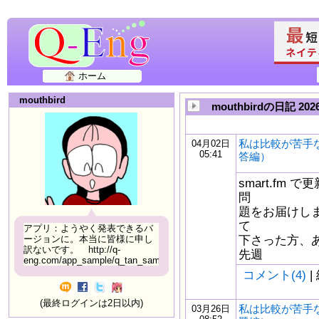
ホーム
mouthbird
mouthbirdの日記 20
私は比較が苦手
04月02日
05:41
答編）
smart.fm
問
題をお届けしま
て
アプリ：ようやく発表できるバ
下さった方、
ージョンに。本当に皆様に申し
訳ないです。 http://q-
先週
eng.com/app_sample/q_tan_sample06.html
コメント(4)
|
(最終ログインは2日以内)
私は比較が苦手
03月26日