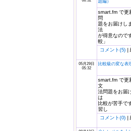
08:52
題編）
smart.fm
問
題をお届けしま
法
が得意なので
較」
コメント(5)
|
比較級の変な表
05月29日
05:32
smart.fm
文
法問題をお届け
は
比較が苦手で
習し
コメント(0)
|