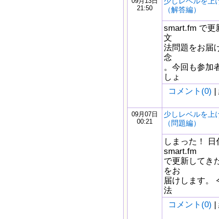
少しレベルを上
09月13日
21:50
（解答編）
smart.fm
文
法問題をお届け
念
。今回も参加
しょ
コメント(0)
|
少しレベルを上
09月07日
00:21
（問題編）
しまった！ 
smart.fm
で更新してき
をお
届けします。 
法
コメント(0)
|