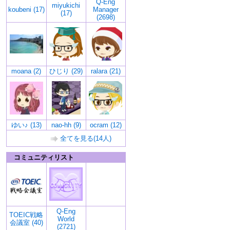
Q-Eng
miyukichi
koubeni (17)
Manager
(17)
(2698)
moana (2)
ひじり (29)
ralara (21)
ゆい♪ (13)
nao-hh (9)
ocram (12)
全てを見る(14人)
コミュニティリスト
Q-Eng
TOEIC戦略
World
会議室 (40)
(2721)