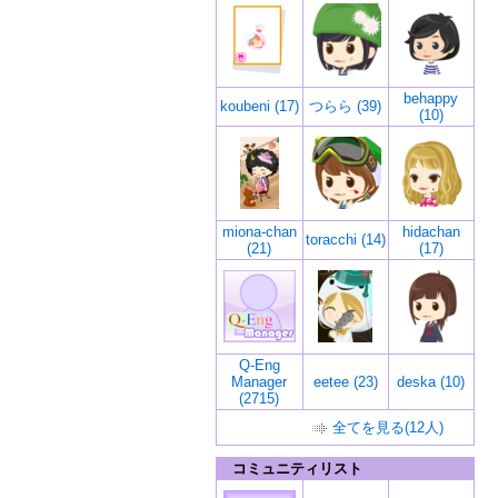
behappy
koubeni (17)
つらら (39)
(10)
miona-chan
hidachan
toracchi (14)
(21)
(17)
Q-Eng
Manager
eetee (23)
deska (10)
(2715)
全てを見る(12人)
コミュニティリスト