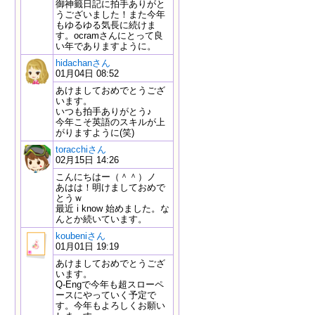
御神籤日記に拍手ありがと
うございました！また今年
もゆるゆる気長に続けま
す。ocramさんにとって良
い年でありますように。
hidachanさん
01月04日 08:52
あけましておめでとうござ
います。
いつも拍手ありがとう♪
今年こそ英語のスキルが上
がりますように(笑)
toracchiさん
02月15日 14:26
こんにちはー（＾＾）ノ
あはは！明けましておめで
とうｗ
最近 i know 始めました。な
んとか続いています。
koubeniさん
01月01日 19:19
あけましておめでとうござ
います。
Q-Engで今年も超スローペ
ースにやっていく予定で
す。今年もよろしくお願い