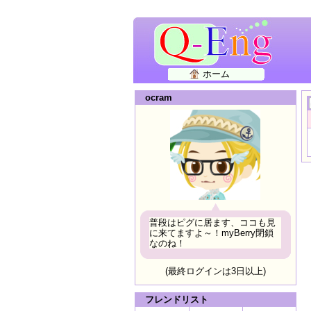
ホーム
ocram
普段はピグに居ます、ココも見
に来てますよ～！myBerry閉鎖
なのね！
(最終ログインは3日以上)
フレンドリスト