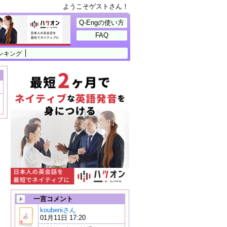
ようこそゲストさん！
Q-Engの使い方
FAQ
ンキング
一言コメント
koubeniさん
01月11日 17:20