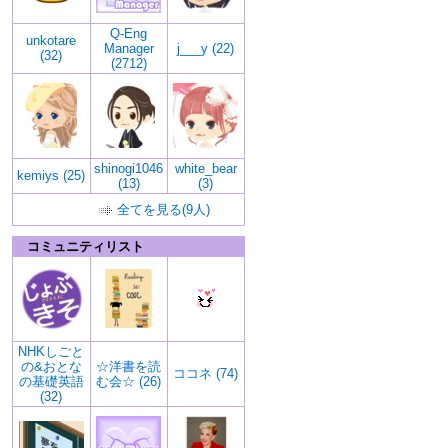
Q-Eng
unkotare
Manager
j___y (22)
(32)
(2712)
shinogi1046
white_bear
kemiys (25)
(13)
(3)
全てを見る(9人)
コミュニティリスト
NHKしごと
の&おとな
☆洋書を読
ココネ (74)
の基礎英語
む会☆ (26)
(32)