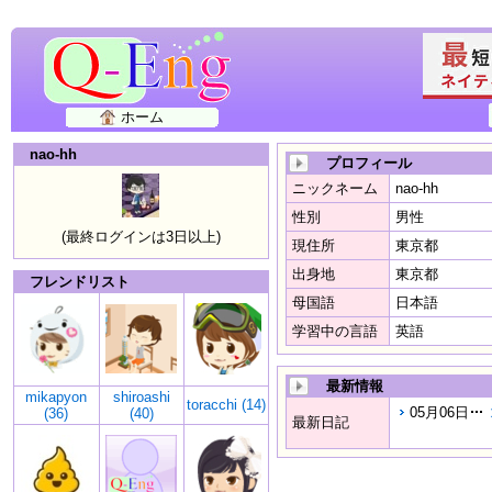
ホーム
nao-hh
プロフィール
ニックネーム
nao-hh
性別
男性
(最終ログインは3日以上)
現住所
東京都
出身地
東京都
フレンドリスト
母国語
日本語
学習中の言語
英語
最新情報
mikapyon
shiroashi
toracchi (14)
05月06日
(36)
(40)
最新日記