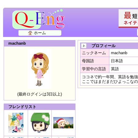
ホーム
machanb
プロフィール
ニックネーム
machanb
母国語
日本語
学習中の言語
英語
ココネで約一年間、英語を勉強
ここではまだまだひよっこなの
(最終ログインは3日以上)
フレンドリスト