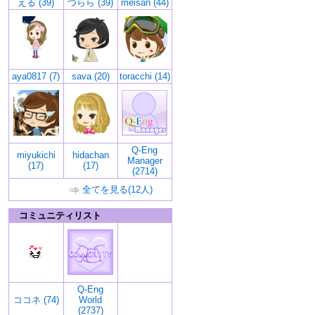
える (39)
つらら (39)
meisan (44)
aya0817 (7)
sava (20)
toracchi (14)
Q-Eng
miyukichi
hidachan
Manager
(17)
(17)
(2714)
全てを見る(12人)
コミュニティリスト
Q-Eng
ココネ (74)
World
(2737)