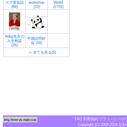
スで英会話
workshop
World
(89)
(33)
(2731)
Abby先生の
中国語同好
人生相談
会 (10)
(26)
全てを見る(5)
FAQ
利用規約
プライバシーポ
Copyright (C) 2009-2026
Q-E