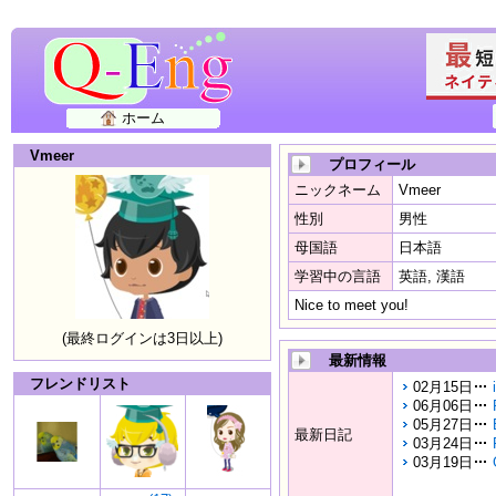
ホーム
Vmeer
プロフィール
ニックネーム
Vmeer
性別
男性
母国語
日本語
学習中の言語
英語, 漢語
Nice to meet you!
(最終ログインは3日以上)
最新情報
フレンドリスト
02月15日
06月06日
05月27日
最新日記
03月24日
03月19日