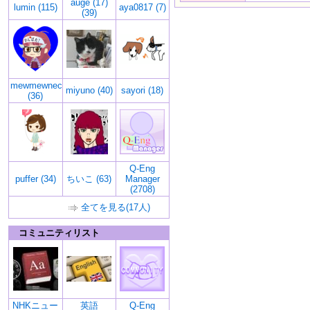
auge (17)
lumin (115)
aya0817 (7)
(39)
mewmewneco
miyuno (40)
sayori (18)
(36)
Q-Eng
puffer (34)
ちいこ (63)
Manager
(2708)
全てを見る(17人)
コミュニティリスト
NHKニュー
英語
Q-Eng