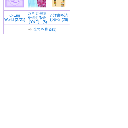
カネミ油症
Q-Eng
☆洋書を読
を伝える会
World (2721)
む会☆ (26)
（Y&F） (8)
全てを見る(3)