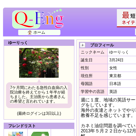
ホーム
ゆーりっく
プロフィール
ニックネーム
ゆーりっく
誕生日
3月24日
性別
女性
現住所
東京都
母国語
日本語
7ケ月間にわたる急性白血病の入
学習中の言語
英語
院治療を終えてから１年半が経
ちました。主治医から患者さん
週に１度、地域の英語サー
の希望と言われています。
グをしています。
海外の友達とネットでやり
(最終ログインは3日以上)
教養不足を感じています。
カネミ油症問題を調べてい
フレンドリスト
2013年５月２２日から1
解。