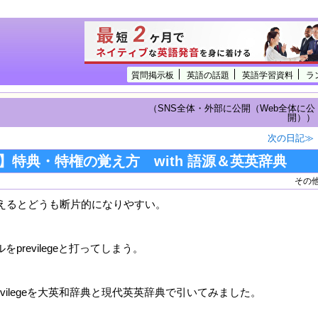
質問掲示板
英語の話題
英語学習資料
ラ
（SNS全体・外部に公開（Web全体に公
開））
次の日記≫
lege】特典・特権の覚え方 with 語源＆英英辞典
その
で覚えるとどうも断片的になりやすい。
スペルをprevilegeと打ってしまう。
ivilegeを大英和辞典と現代英英辞典で引いてみました。