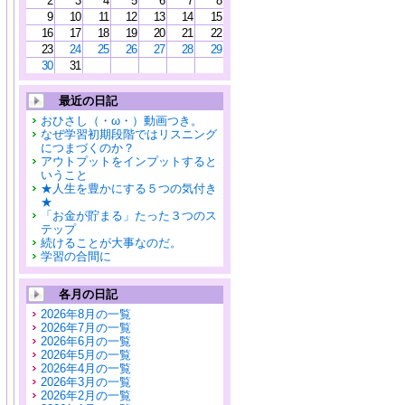
2
3
4
5
6
7
8
9
10
11
12
13
14
15
16
17
18
19
20
21
22
23
24
25
26
27
28
29
30
31
最近の日記
おひさし（・ω・）動画つき。
なぜ学習初期段階ではリスニング
につまづくのか？
アウトプットをインプットすると
いうこと
★人生を豊かにする５つの気付き
★
「お金が貯まる」たった３つのス
テップ
続けることが大事なのだ。
学習の合間に
各月の日記
2026年8月の一覧
2026年7月の一覧
2026年6月の一覧
2026年5月の一覧
2026年4月の一覧
2026年3月の一覧
2026年2月の一覧