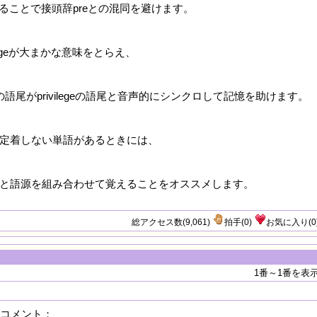
軸にすることで接頭辞preとの混同を避けます。
vantageが大まかな意味をとらえ、
geの語尾がprivilegeの語尾と音声的にシンクロして記憶を助けます。
定着しない単語があるときには、
と語源を組み合わせて覚えることをオススメします。
総アクセス数(9,061)
拍手
(
0
)
お気に入り
(
0
1番～1番を表
ki のコメント：