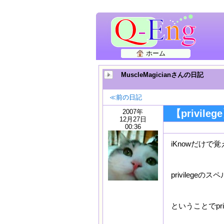
ホーム
MuscleMagicianさんの日記
≪前の日記
2007年
【privi
12月27日
00:36
iKnowだけ
privilegeの
ということでpr