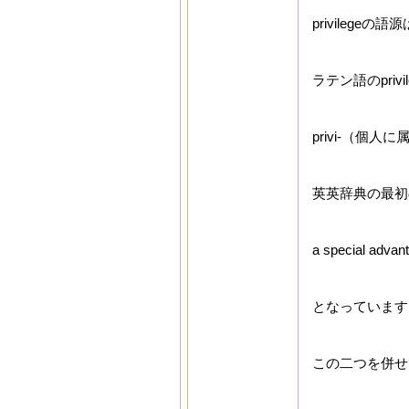
privilegeの語
ラテン語のpriv
privi-（個人に
英英辞典の最初
a special advant
となっています
この二つを併せて【