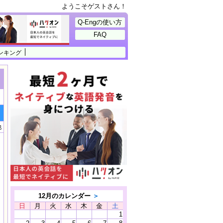
ようこそゲストさん！
Q-Engの使い方
FAQ
ンキング
他
12月のカレンダー
＞
日
月
火
水
木
金
土
1