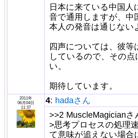
日本に来ている中国人
音で通用しますが、中
本人の発音は通じない
四声については、彼等
しているので、その点
い。
期待しています。
2011年
4
:
hadaさん
06月04日
11:37
>>2 MuscleMagician
>思考プロセスの処理
て意味が追えない場合