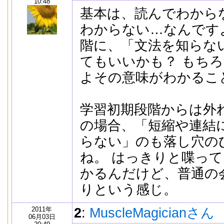
10:48
基本は、読んでわから
わからない…なんですよ
階に、「文法を知らな
てもいいかも？ もち
よその意味がわかるこ
学習初期段階からは外
の場合、「短縮や連結
らない」のも落し穴の
ね。 はっきりと喋っ
かるんだけど、普通の
りという感じ。
2011年
2
:
MuscleMagicianさん
06月03日