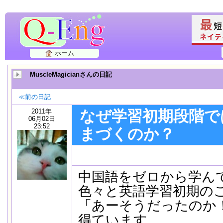
ホーム
MuscleMagicianさんの日記
≪前の日記
2011年
なぜ学習初期段階で
06月02日
23:52
まづくのか？
中国語をゼロから学ん
色々と英語学習初期の
「あーそうだったのか
得ています。