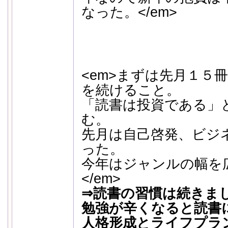
なった。</em>
<em>まずは先月１５
を続けること。
「読書は投資である」
む。
先月は自己啓発、ビジ
った。
今年はジャンルの幅を
</em>
⇒読書の習慣は続きま
勉強が辛くなると読書
人格形成とライフプラ