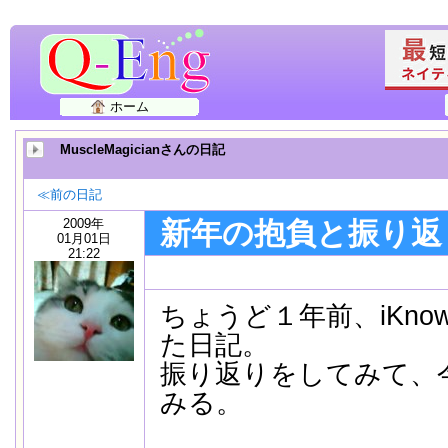
ホーム
MuscleMagicianさんの日記
≪前の日記
2009年
新年の抱負と振り返
01月01日
21:22
ちょうど１年前、iKno
た日記。
振り返りをしてみて、
みる。