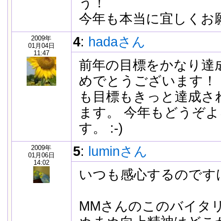
う！
今年も本当に宜しくお
2009年
4
:
hadaさん
01月04日
11:47
前年の目標をかなり達
めでとうございます！ 
も目標もきっと達成さ
ます。 今年もどうぞ
す。 :-)
2009年
5
:
luminさん
01月06日
14:02
いつも感心するのです
MMさんのこのバイタ