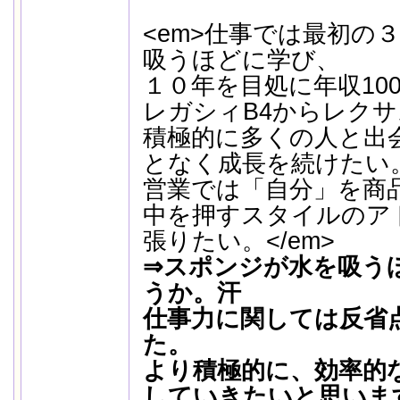
<em>仕事では最初の
吸うほどに学び、
１０年を目処に年収10
レガシィB4からレク
積極的に多くの人と出
となく成長を続けたい
営業では「自分」を商
中を押すスタイルのア
張りたい。</em>
⇒スポンジが水を吸う
うか。汗
仕事力に関しては反省
た。
より積極的に、効率的
していきたいと思いま