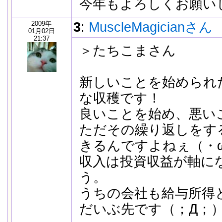
今年もよろしくお願いしま
2009年
3
:
MuscleMagicianさん
01月02日
21:37
＞たちこまさん
新しいことを始められ
な収穫です！
良いことを始め、悪い
ただその繰り返しをす
きるんですよねぇ（・
収入は投資収益が軸に
う。
うちの会社も給与所得
だいぶ先です（；Д；