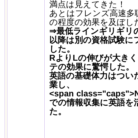
満点は見えてきた！
あとはフレンズ高速多
の程度の効果を及ぼした
⇒最低ラインギリギリの
以降は別の資格試験に
した。
RよりLの伸びが大き
テの効果に驚愕した。
英語の基礎体力はついた
業し、
<span class="caps
での情報収集に英語を
た。