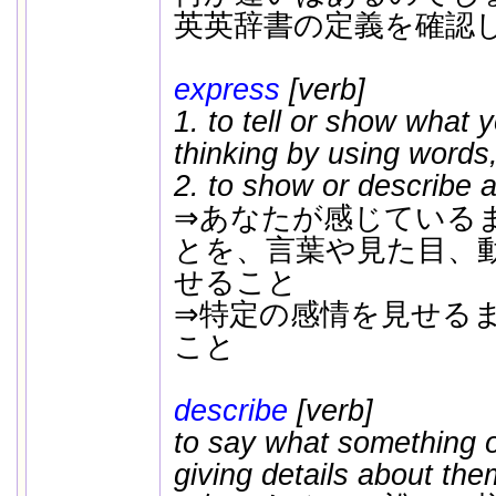
英英辞書の定義を確認
express
[verb]
1. to tell or show what y
thinking by using words,
2. to show or describe a 
⇒あなたが感じている
とを、言葉や見た目、
せること
⇒特定の感情を見せるまたは
こと
describe
[verb]
to say what something o
giving details about the