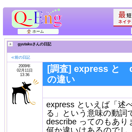
ホーム
gyutakuさんの日記
≪前の日記
2009年
[調査] express と de
02月11日
13:36
の違い
express といえば
る」という意味の動詞
describe ってのもあ
何か違いはあるのでし