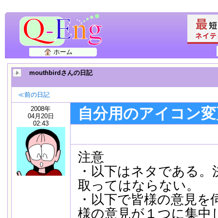
ホーム
mouthbirdさんの日記
≪前の日記
2008年
自分用のアイコン変
04月20日
02:43
注意
・以下はネタである。
取ってはならない。
・以下で皆様の意見を
様の意見が１つに集中