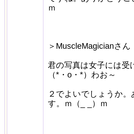
ｍ
＞MuscleMagicianさん
君の写真は女子には受
（*・o・*）わお～
２でよいでしょうか。
す。ｍ（_ _）ｍ