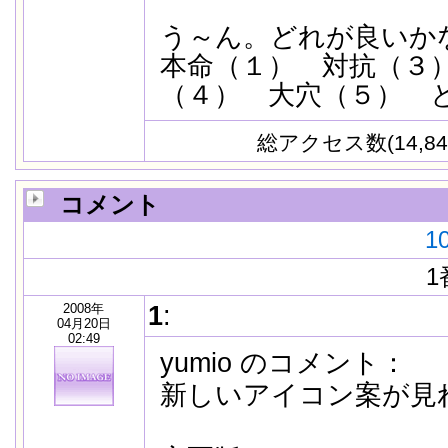
う～ん。どれが良いか
本命（１） 対抗（３
（４） 大穴（５） 
総アクセス数(14,84
コメント
1
1
2008年
1
:
04月20日
02:49
yumio のコメント：
新しいアイコン案が見