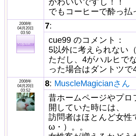
かわいいですし！！
でもコーヒーで酔っ払
2008年
7
:
04月20日
03:50
cue99 のコメント：
5以外に考えられない（´
ただし、4がハルヒで
った場合はダントツで
2008年
8
:
MuscleMagicianさん
04月20日
03:52
昔ホームページやプロ
開していた時には、
訪問者はほとんど女性
ω・）。。