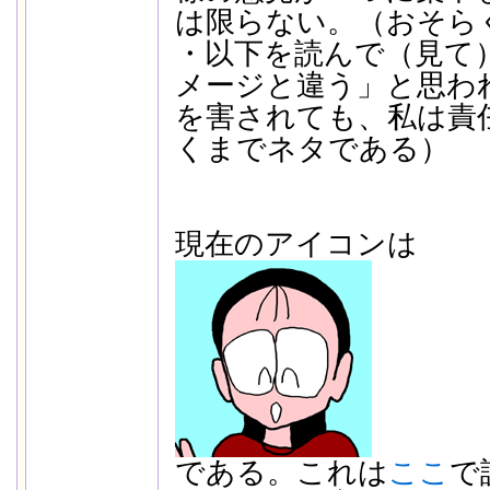
は限らない。（おそら
・以下を読んで（見て）「m
メージと違う」と思わ
を害されても、私は責
くまでネタである）
現在のアイコンは
である。これは
ここ
で