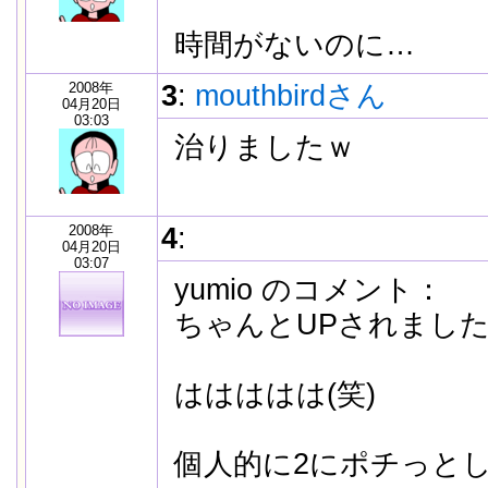
時間がないのに…
2008年
3
:
mouthbirdさん
04月20日
03:03
治りましたｗ
2008年
4
:
04月20日
03:07
yumio のコメント：
ちゃんとUPされまし
ははははは(笑)
個人的に2にポチっと