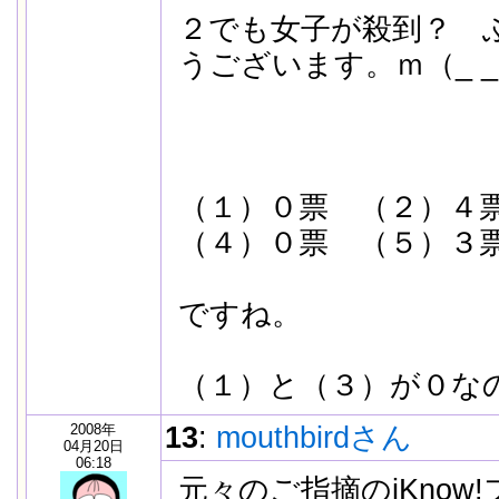
２でも女子が殺到？ 
うございます。ｍ（_ 
（１）０票 （２）４
（４）０票 （５）３
ですね。
（１）と（３）が０な
2008年
13
:
mouthbirdさん
04月20日
06:18
元々のご指摘のiKnow