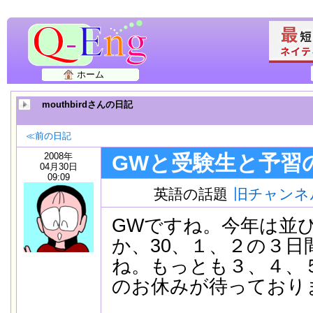
ホーム
mouthbirdさんの日記
≪前の日記
2008年
GWと受験生と予習
04月30日
09:09
英語の話題
旧チャンネ
GWですね。今年は並
か、30、１、２の３日
ね。もっとも３、４、
のお休みが待っており