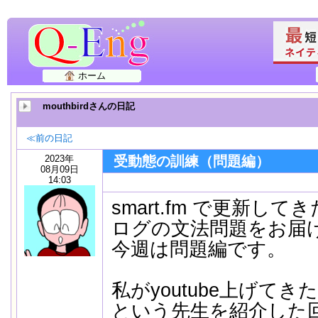
ホーム
mouthbirdさんの日記
≪前の日記
2023年
受動態の訓練（問題編）
08月09日
14:03
smart.fm で更新し
ログの文法問題をお届
今週は問題編です。
私がyoutube上げて
という先生を紹介した