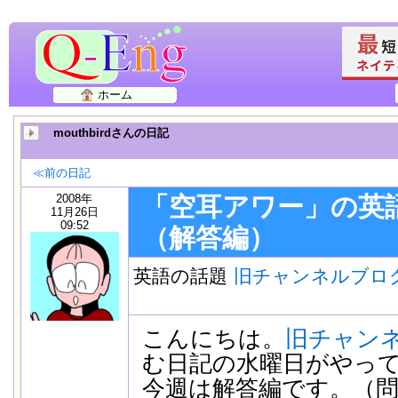
ホーム
mouthbirdさんの日記
≪前の日記
2008年
「空耳アワー」の英
11月26日
09:52
（解答編）
英語の話題
旧チャンネルブロ
こんにちは。
旧チャン
む日記の水曜日がやっ
今週は解答編です。（