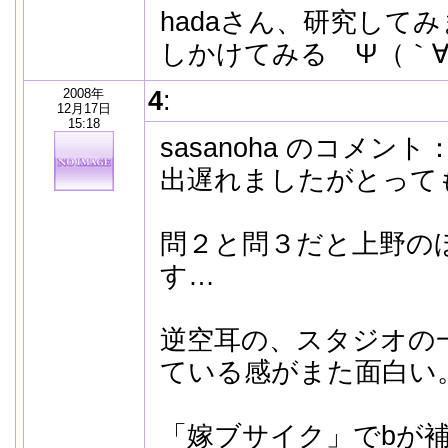
hadaさん、研究して
しかけてみる Ψ（｀∀´
2008年
4
:
12月17日
15:18
sasanoha のコメント
出遅れましたがとって
問２と問３だと上野の
す…
逆空耳の、スタジオの
ている感がまた面白い
「嫁ブサイク」でbが