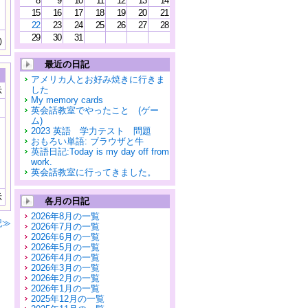
8
9
10
11
12
13
14
15
16
17
18
19
20
21
22
23
24
25
26
27
28
29
30
31
)
最近の日記
アメリカ人とお好み焼きに行きま
した
示
My memory cards
英会話教室でやったこと (ゲー
ム)
2023 英語 学力テスト 問題
おもろい単語: ブラウザと牛
英語日記:Today is my day off from
work.
英会話教室に行ってきました。
示
各月の日記
2026年8月の一覧
記≫
2026年7月の一覧
2026年6月の一覧
2026年5月の一覧
2026年4月の一覧
2026年3月の一覧
2026年2月の一覧
2026年1月の一覧
2025年12月の一覧