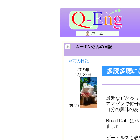
ホーム
ムーミンさんの日記
≪前の日記
2019年
多読多聴に
12月22日
最近なぜかゆっ
アマゾンで何冊
09:20
自分の興味のあ
Roald Da
ました
ビートルズも改