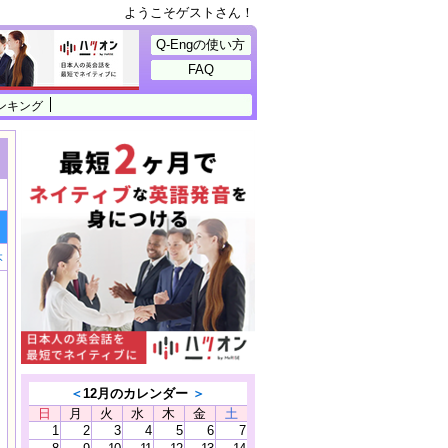
ようこそゲストさん！
Q-Engの使い方
FAQ
ンキング
本
＜
12月のカレンダー
＞
日
月
火
水
木
金
土
1
2
3
4
5
6
7