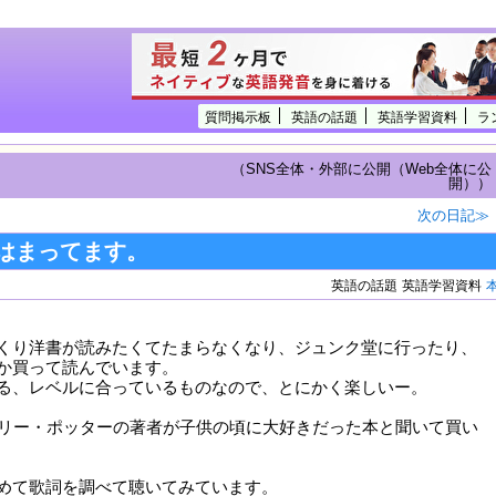
質問掲示板
英語の話題
英語学習資料
ラ
（SNS全体・外部に公開（Web全体に公
開））
次の日記≫
はまってます。
英語の話題
英語学習資料
くり洋書が読みたくてたまらなくなり、ジュンク堂に行ったり、
か買って読んでいます。
る、レベルに合っているものなので、とにかく楽しいー。
hl はハリー・ポッターの著者が子供の頃に大好きだった本と聞いて買い
めて歌詞を調べて聴いてみています。