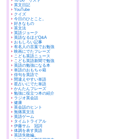
To Do リスト
英文日記
YouTube
クイズ
今日のひとこと。
好きなもの
英文法
英語ジョーク
英語なるほどQ&A
おもしろい記事
有名人の言葉でお勉強
映画にでたフレーズ
こども英語ニュース
こども英語新聞で勉強
英語の勉強になる本
単語のおもちゃ箱
俳句を英語で
間違えやすい単語
星占いにでた単語
かんたんフレーズ
勉強に役立つ本の紹介
ラジオ英会話
健康
英会話のヒント
無痛英文法
英語ゲーム
タイムトライアル
伊藤サム 冠詞
体調を表す英語
英語失敗編。