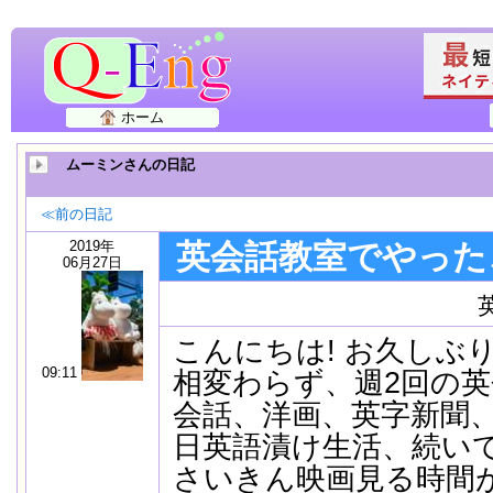
ホーム
ムーミンさんの日記
≪前の日記
2019年
英会話教室でやった
06月27日
こんにちは! お久しぶ
09:11
相変わらず、週2回の
会話、洋画、英字新聞、Y
日英語漬け生活、続い
さいきん映画見る時間