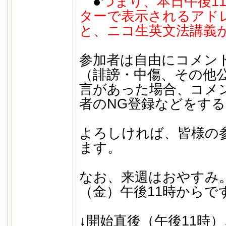
●
つまり、本日午後1
ターで表示されるアド
と、ニコ生英文法講義
参加者は自由にコメン
（誹謗・中傷、その他
言があった場合、コメ
者のNG登録などをす
よろしければ、皆様の
ます。
なお、来週はおやすみ
（金）午後11時からで
↓開始直後（午後11時