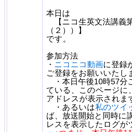
本日は
【ニコ生英文法講義第
（２））】
です。
参加方法
・
ニコニコ動画
に登録
ご登録をお願いいたし
・本日午後10時57分
ている、このページに
アドレスが表示されま
・あるいは
私のツイ
ば、放送開始と同時に
レスを表示したログが