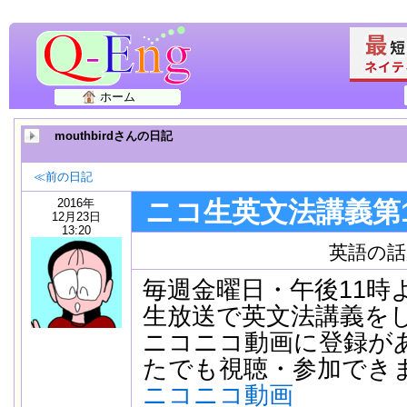
ホーム
mouthbirdさんの日記
≪前の日記
2016年
ニコ生英文法講義第1
12月23日
13:20
英語の話
毎週金曜日・午後11時
生放送で英文法講義を
ニコニコ動画に登録が
たでも視聴・参加でき
ニコニコ動画