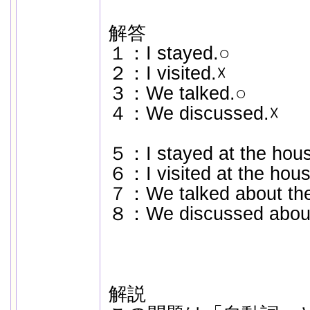
解答
１：I stayed.○
２：I visited.☓
３：We talked.○
４：We discussed.☓
５：I stayed at the hou
６：I visited at the hous
７：We talked about the
８：We discussed about
解説