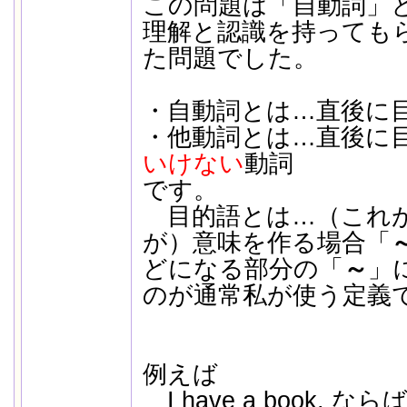
この問題は「自動詞」
理解と認識を持っても
た問題でした。
・自動詞とは…直後に
・他動詞とは…直後に
いけない
動詞
です。
目的語とは…（これが
が）意味を作る場合「
どになる部分の「
～
」
のが通常私が使う定義
例えば
I have a book. 