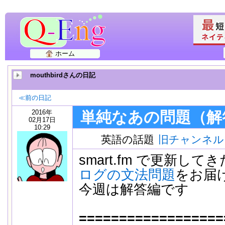
ホーム
mouthbirdさんの日記
≪前の日記
2016年
単純なあの問題（解
02月17日
10:29
英語の話題
旧チャンネル
smart.fm で更新して
ログの文法問題
をお届
今週は解答編です
==================