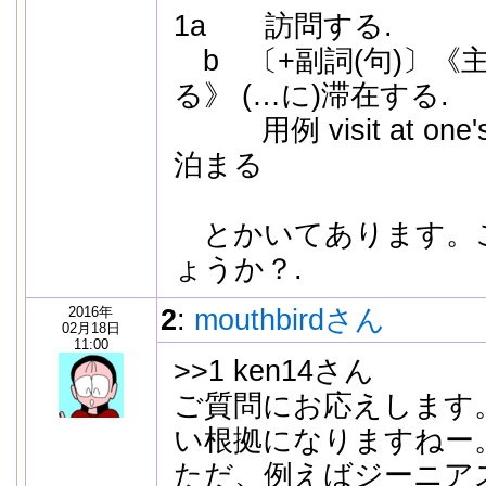
1a 訪問する.
b 〔+副詞(句)〕《
る》 (…に)滞在する.
用例 visit at one's
泊まる
とかいてあります。
ょうか？.
2016年
2
:
mouthbirdさん
02月18日
11:00
>>1 ken14さん
ご質問にお応えします
い根拠になりますねー
ただ、例えばジーニア