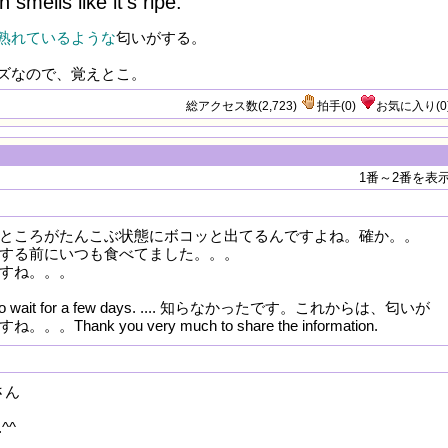
smells like it's ripe.
熟れているような
匂いがする。
ズなので、覚えとこ。
総アクセス数(2,723)
拍手
(
0
)
お気に入り
(
0
1番～2番を表
ところがたんこぶ状態にボコッと出てるんですよね。確か。。
する前にいつも食べてました。。。
すね。。。
ary to wait for a few days. .... 知らなかったです。これからは、匂いが
Thank you very much to share the information.
aさん
.^^