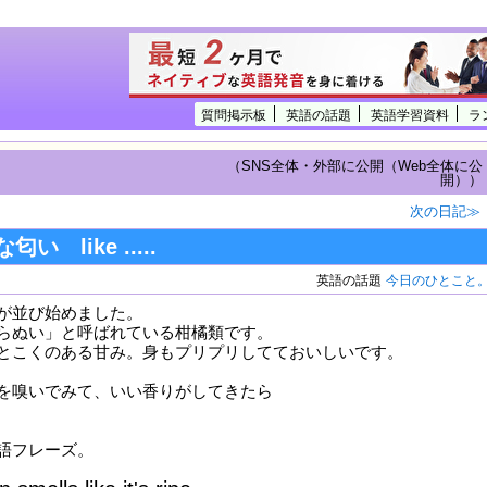
質問掲示板
英語の話題
英語学習資料
ラ
（SNS全体・外部に公開（Web全体に公
開））
次の日記≫
 like .....
英語の話題
今日のひとこと
が並び始めました。
らぬい」と呼ばれている柑橘類です。
とこくのある甘み。身もプリプリしてておいしいです。
を嗅いでみて、いい香りがしてきたら
語フレーズ。