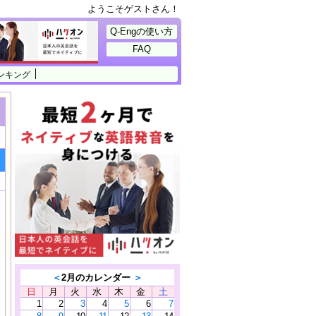
ようこそゲストさん！
Q-Engの使い方
FAQ
ンキング
。
＜
2月のカレンダー
＞
日
月
火
水
木
金
土
1
2
3
4
5
6
7