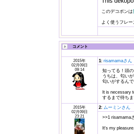
This dekopon 
このデコポンは
よく使うフレー
コメント
1
:
risamamaさん
2015年
02月09日
09:14
知ってる！頭の
うちは、匂いが
匂いがするんで
It is necess
するまで待ちますね。。。
2
:
ムーミンさん
2015年
02月09日
23:21
>>1 risamam
It's my pleasure