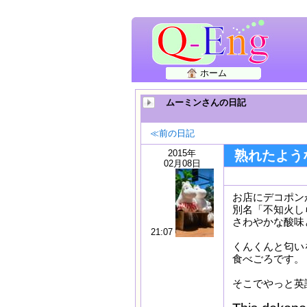
ホーム
ムーミンさんの日記
≪前の日記
2015年
熟れたような匂い
02月08日
お店にデコポン
別名「不知火し
さわやかな酸味
21:07
くんくんと匂い
食べごろです。
そこでやっと英