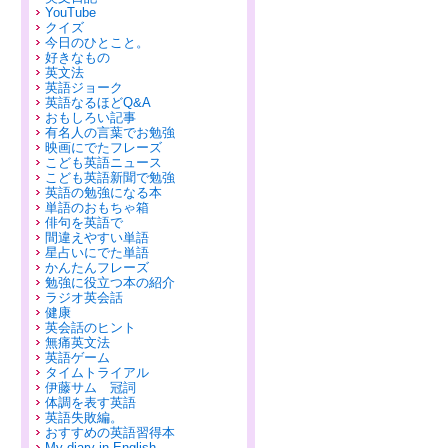
YouTube
クイズ
今日のひとこと。
好きなもの
英文法
英語ジョーク
英語なるほどQ&A
おもしろい記事
有名人の言葉でお勉強
映画にでたフレーズ
こども英語ニュース
こども英語新聞で勉強
英語の勉強になる本
単語のおもちゃ箱
俳句を英語で
間違えやすい単語
星占いにでた単語
かんたんフレーズ
勉強に役立つ本の紹介
ラジオ英会話
健康
英会話のヒント
無痛英文法
英語ゲーム
タイムトライアル
伊藤サム 冠詞
体調を表す英語
英語失敗編。
おすすめの英語習得本
My diary in English