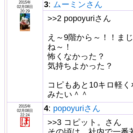
2015年
3
:
ムーミンさん
02月08日
20:29
>>2 popoyuriさん
え～9階から～！！ま
ね～！
怖くなかった？
気持ちよかった？
コピもあと10キロ軽
みたい＾＾
2015年
4
:
popoyuriさん
02月08日
22:24
>>3 コピット。さん
その頃は、社内で一番