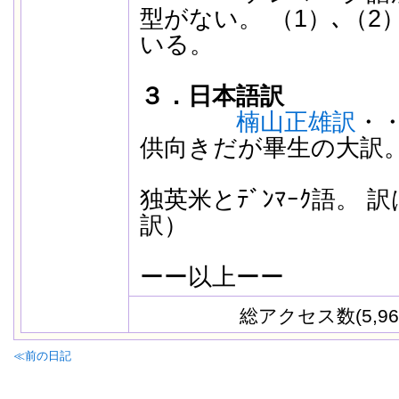
型がない。 （1）､（
いる。
３．日本語訳
楠山正雄訳
・
供向きだが畢生の大訳。
（原文
独英米とﾃﾞﾝﾏｰｸ語。 
訳）
ーー以上ーー
総アクセス数(5,96
≪前の日記