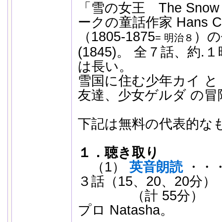
「雪の女王 The Snow
ークの童話作家 Hans Chris
（1805-1875
）の
= 明治８
(1845)。 全７話、約
は長い。
雪国に住む少年カイ と
友達、少女ゲルダ の
下記は無料の代表的な
１．聴き取り
（1）
英音朗読
・・
３話（15、20、20分）
（計 55分） 
プロ Natasha。