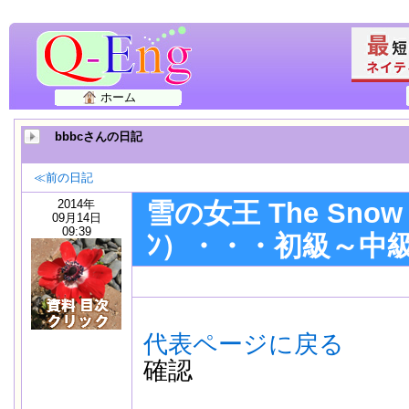
ホーム
bbbcさんの日記
≪前の日記
2014年
雪の女王 The Snow 
09月14日
09:39
ﾝ）・・・初級～中
代表ページに戻る
2
確認