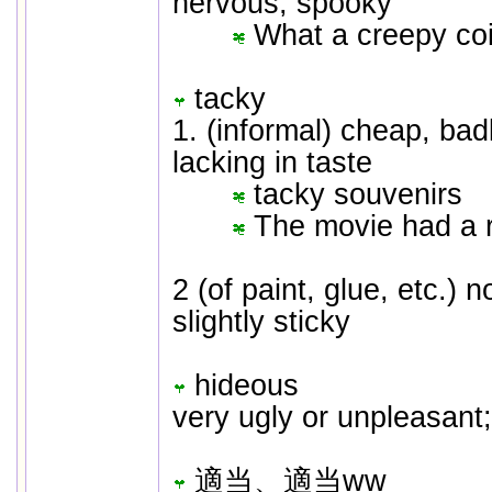
nervous; spooky
What a creepy coi
tacky
1. (informal) cheap, ba
lacking in taste
tacky souvenirs
The movie had a r
2 (of paint, glue, etc.) 
slightly sticky
hideous
very ugly or unpleasant;
適当、適当ww