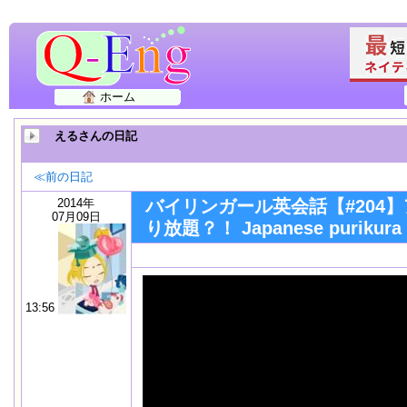
ホーム
えるさんの日記
≪前の日記
2014年
バイリンガール英会話【#204
07月09日
り放題？！ Japanese purikura at
13:56