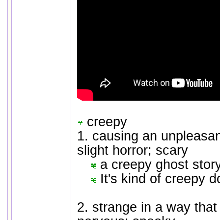
creepy
1. causing an unpleasant
slight horror; scary
a creepy ghost stor
It's kind of creepy d
2. strange in a way tha