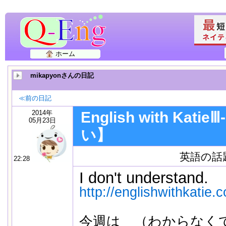
ホーム
mikapyonさんの日記
≪前の日記
2014年
English with Kat
05月23日
い】
英語の話
22:28
I don't understand.
http://englishwithkatie.c
今週は （わからなく