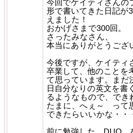
今回でケイティさんの
形で書いてきた日記が3
えました！
おかげさまで300回。
さったみなさん、
本当にありがとうござ
今後ですが、ケイティ
卒業して、他のことを
て思っています。まだ
日自分なりの英文を書
るようなもので、でき
たまに、へぇ～ って
できたらいいかな・
前に勉強した DUO 