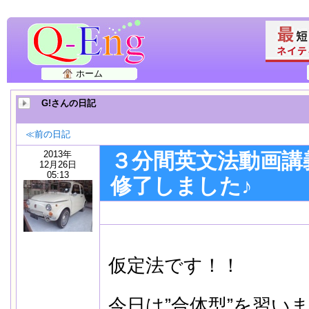
ホーム
G!さんの日記
≪前の日記
2013年
３分間英文法動画講義
12月26日
05:13
修了しました♪
仮定法です！！
今日は”合体型”を習い