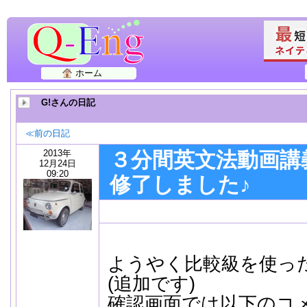
ホーム
G!さんの日記
≪前の日記
2013年
３分間英文法動画講義
12月24日
09:20
修了しました♪
ようやく比較級を使っ
(追加です)
確認画面では以下のコ