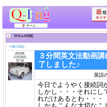
ホーム
G!さんの日記
≪前の日記
2013年
３分間英文法動画講
11月26日
07:55
了しました♪
英語
今日でようやく接続詞
しかし・・・それにし
れだけあるとわ・・・
しかもこんな大切なこ