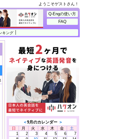
ようこそゲストさん！
Q-Engの使い方
FAQ
ンキング
他
＜
9月のカレンダー
＞
日
月
火
水
木
金
土
1
2
3
4
5
6
7