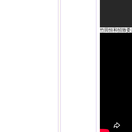
竹田恒和招致委