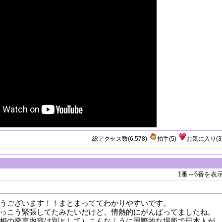
総アクセス数(6,578)
拍手
(
5
)
お気に入り
(
3
1番～6番を表
うございます！！まとまっててわかりやすいです。
っこう緊張してたみたいだけど、情熱的にがんばってましたね。
相の発言内容は別として）こんなふうに国際的な場所で日本人が