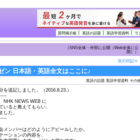
質問掲示板
英語の話題
英語学習資料
ラ
（SNS全体・外部に公開（Web全体に公
開））
次の日記≫
ゼン 日本語・英語全文はここに♪
英語の話題
英語学習資料
その
追記しました。（2016.8.23.）
-----
HK NEWS WEB に
ていると教えてもらい、
ました。
-----
会メンバーはどのようにアピールしたか。
テーションの内容を、