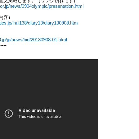
全文掲載します。（リンク切れです）
or.jp/news/0904olympic/presentation.html
内容）
ties.jp/inui138/diary13/diary130908.htm
0.jp/jp/news/bid/20130908-01.html
-----