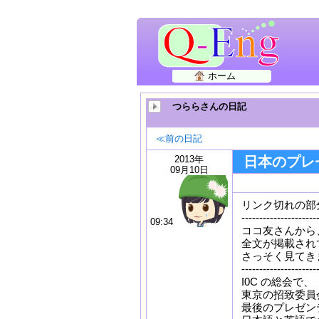
ホーム
つららさんの日記
≪前の日記
2013年
日本のプレ
09月10日
リンク切れの部分を
---------------------
09:34
ココ友さんから、N
全文が掲載され
さっそく見てき
---------------------
I0C の総会で、
東京の招致委員
最後のプレゼン