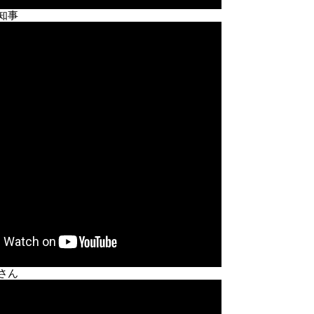
知事
さん