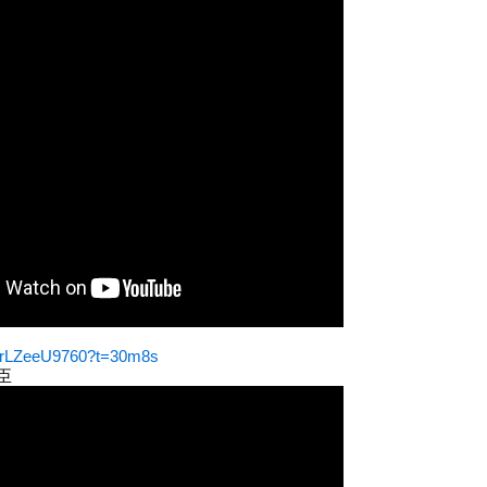
e/frLZeeU9760?t=30m8s
臣