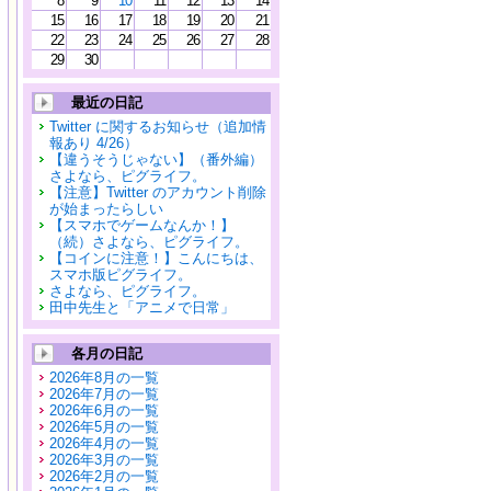
8
9
10
11
12
13
14
15
16
17
18
19
20
21
22
23
24
25
26
27
28
29
30
最近の日記
Twitter に関するお知らせ（追加情
報あり 4/26）
【違うそうじゃない】（番外編）
さよなら、ピグライフ。
【注意】Twitter のアカウント削除
が始まったらしい
【スマホでゲームなんか！】
（続）さよなら、ピグライフ。
【コインに注意！】こんにちは、
スマホ版ピグライフ。
さよなら、ピグライフ。
田中先生と「アニメで日常」
各月の日記
2026年8月の一覧
2026年7月の一覧
2026年6月の一覧
2026年5月の一覧
2026年4月の一覧
2026年3月の一覧
2026年2月の一覧