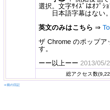
選択。文字ｻｲｽﾞはｵﾌﾟｼ
日本語字幕はない
英文のみはこちら
⇒
To
ザ Chrome のポッ
す。
ーー以上ーー
2013/05
総アクセス数(9,22
≪前の日記