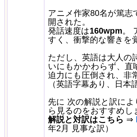
アニメ作家80名が篤志で協
開された。
発話速度は
160wpm
。
すく、衝撃的な響きを
ただし、英語は大人の
いにもかかわらず、直
迫力にも圧倒され、非
（英語字幕あり、日本
先に 次の解説と訳に
ら見るのをおすすめし
解説と対訳はこちら
⇒
年2月 見事な訳）