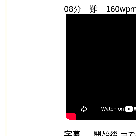
08分 難 160wp
字幕
： 開始後
で