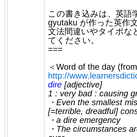
この書き込みは、英語
gyutaku が作った英
文法間違いやタイポな
てください。
===
＜Word of the day (from
http://www.learnersdict
dire
[adjective]
1 : very bad : causing g
・Even the smallest mis
[=terrible, dreadful] co
・a dire emergency
・The circumstances ar