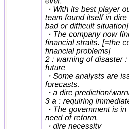
ever.
・With its best player o
team found itself in dire 
bad or difficult situation]
・The company now finds 
financial straits. [=the
financial problems]
2 : warning of disaster 
future
・Some analysts are iss
forecasts.
・a dire prediction/warn
3 a : requiring immediat
・The government is in 
need of reform.
・dire necessity