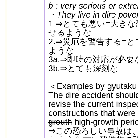
b : very serious or extr
・They live in dire pover
1.⇒とても悪い=大き
せるような
2.⇒災厄を警告する=
ような
3a.⇒即時の対応が必
3b.⇒とても深刻な
＜Examples by gyutak
The dire accident should
revise the current inspe
constructions that were 
grouth
high-growth peri
⇒この恐ろしい事故は