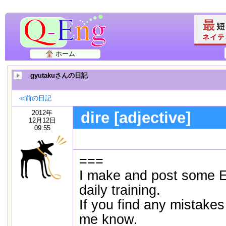
ホーム
gyutakuさんの日記
≪前の日記
2012年
dire [adjective]
12月12日
09:55
===
I make and post some E
daily training.
If you find any mistakes
me know.