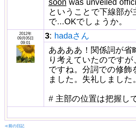
soon
was unveiled officia
ということで下線部が
で...OKでしょうか。
2012年
3
:
hadaさん
09月05日
09:01
ああああ！関係詞が省
り考えていたのですが
ですね。分詞での修飾
ました。失礼しました
# 主部の位置は把握し
≪前の日記