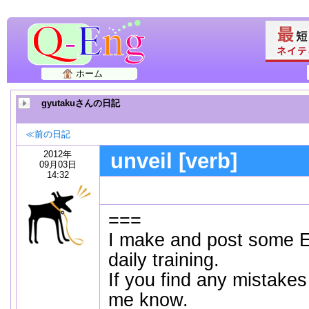
ホーム
gyutakuさんの日記
≪前の日記
2012年
unveil [verb]
09月03日
14:32
===
I make and post some E
daily training.
If you find any mistakes
me know.