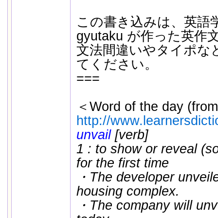
この書き込みは、英語
gyutaku が作った英
文法間違いやタイポな
てください。
===
＜Word of the day (from
http://www.learnersdict
unvail
[verb]
1 : to show or reveal (s
for the first time
・The developer unveile
housing complex.
・The company will unve