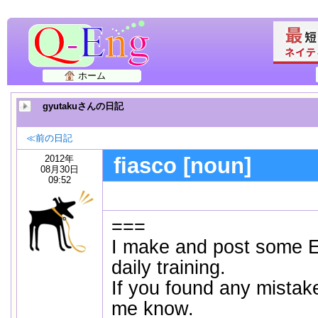
ホーム
gyutakuさんの日記
≪前の日記
2012年
fiasco [noun]
08月30日
09:52
===
I make and post some E
daily training.
If you found any mistake
me know.