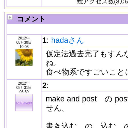
総アクセス数(3,06
コメント
2012年
1
:
hadaさん
08月30日
10:03
仮定法過去完了もすん
ね。
食べ物系ですごいこと
2012年
2
:
08月31日
06:59
make and post の
せん。
書き込む の 込む 