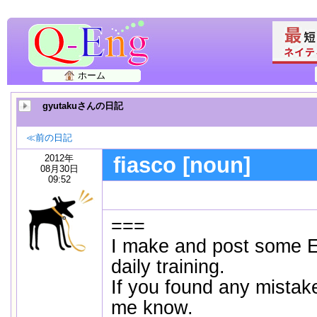
ホーム
gyutakuさんの日記
≪前の日記
2012年
fiasco [noun]
08月30日
09:52
===
I make and post some E
daily training.
If you found any mistake
me know.