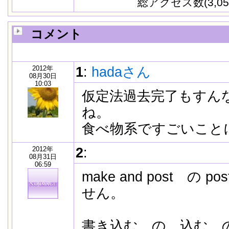
総アクセス数(3,05
コメント
2012年
1
:
hadaさん
08月30日
10:03
仮定法過去完了もすん
ね。
食べ物系ですごいこと
2012年
2
:
08月31日
06:59
make and post の
せん。
書き込む の 込む 