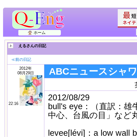
ホーム
えるさんの日記
≪前の日記
2012年
ABCニュースシャ
08月29日
2012/08/29
22:16
bull's eye：（直
中心、台風の目」など
levee[lévi]：a low wall bu