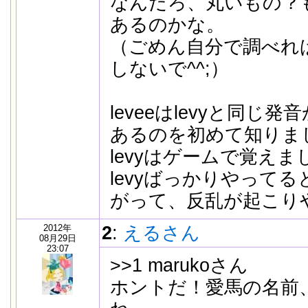
なんだろ、丸いもの？
あるのかな。
（ごめん自分で調べれ
しないで^^;）
leveeはlevyと同じ
あるのを初めて知りま
levyはゲームで覚えまし
levyばっかりやって
がって、反乱が起こりや
2012年
2
:
えるさん
08月29日
23:07
>>1 marukoさん
ホントだ！愛馬の名前