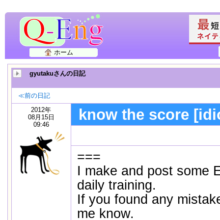
ホーム
gyutakuさんの日記
≪前の日記
2012年
know the score [id
08月15日
09:46
===
I make and post some E
daily training.
If you found any mistake
me know.