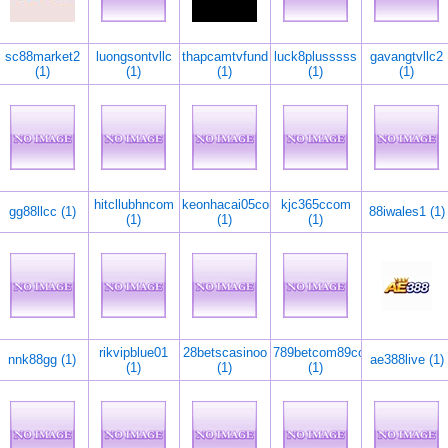
sc88market2
luongsontvllc
thapcamtvfund
luck8plusssss
gavangtvllc2
(1)
(1)
(1)
(1)
(1)
hitcllubhncom
keonhacai05com
kjc365ccom
gg88llcc (1)
88iwales1 (1)
(1)
(1)
(1)
rikvipblue01
28betscasinoo
789betcom89com
nnk88gg (1)
ae388live (1)
(1)
(1)
(1)