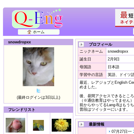
ホーム
snowdropxx
プロフィール
ニックネーム
snowdropxx
誕生日
2月9日
母国語
日本語
学習中の言語
英語、ドイツ
最近、レアジョブとEnglish 
めました。
後、昼間アクセスできるところ
(最終ログインは3日以上)
（※通信教育はやってません）
前からやってるLang-8はも
普段はツイッターにいます。
フレンドリスト
最新情報
07月27日