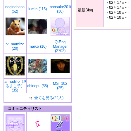
02月17日
neginohana
bonsuke2010
02月17日
lumin (115)
最新Blog
(52)
(36)
02月10日
02月10日
Q-Eng
rk_mamizo
maiko (16)
Manager
(20)
(2702)
armadillo（あ
MST102
るまじ子）
chinopu (35)
(25)
(35)
全てを見る(22人)
コミュニティリスト