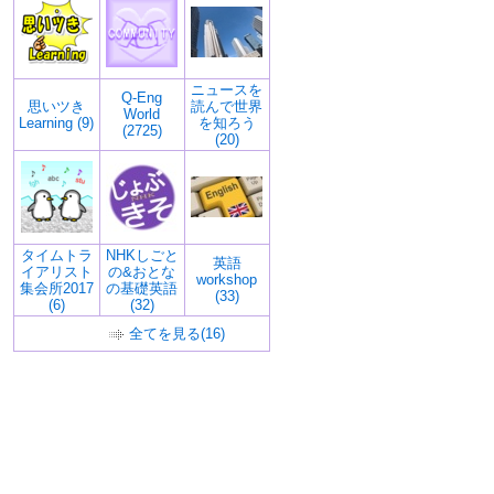
ニュースを
Q-Eng
思いツき
読んで世界
World
Learning (9)
を知ろう
(2725)
(20)
タイムトラ
NHKしごと
英語
イアリスト
の&おとな
workshop
集会所2017
の基礎英語
(33)
(6)
(32)
全てを見る(16)