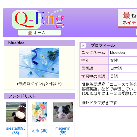
ホーム
blueidea
プロフィール
ニックネーム
blueidea
性別
女性
母国語
日本語
学習中の言語
英語
(最終ログインは3日以上)
NHK英語講座「ニュースで英
基礎英語」などで学習していま
TOEICは年に１～２回受験し
フレンドリスト
海外ドラマ好きです。
siesta8093
megenin
える (39)
(38)
(55)