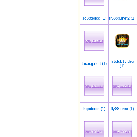
sc88goldd (1)
fly88bunet2 (1)
hitclub1video
taixiujpnett (1)
(1)
kqbdcoin (1)
fly88forex (1)