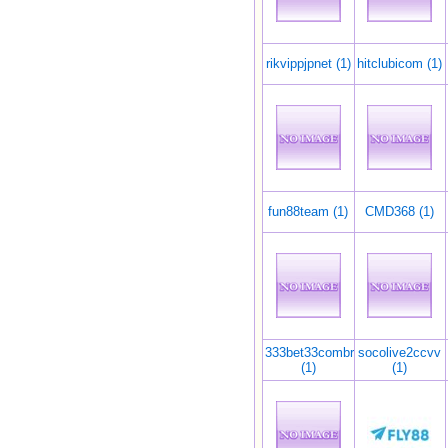
rikvippjpnet (1)
hitclubicom (1)
fun88team (1)
CMD368 (1)
333bet33combr2
socolive2ccvv
(1)
(1)