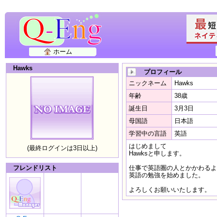
ホーム
Hawks
プロフィール
ニックネーム
Hawks
年齢
38歳
誕生日
3月3日
母国語
日本語
学習中の言語
英語
はじめまして
(最終ログインは3日以上)
Hawksと申します。
フレンドリスト
仕事で英語圏の人とかかわるよ
英語の勉強を始めました。
よろしくお願いいたします。