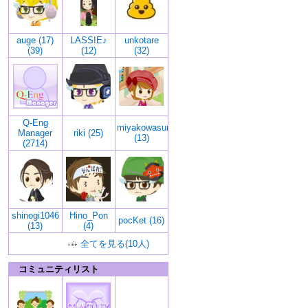
auge (17)
LASSIE♪
unkotare
(39)
(12)
(32)
Q-Eng
miyakowasure
Manager
riki (25)
(13)
(2714)
shinogi1046
Hino_Pon
pocKet (16)
(13)
(4)
全てを見る(10人)
コミュニティリスト