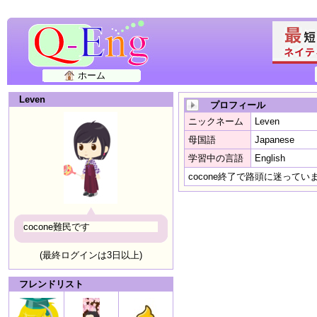
ホーム
Leven
プロフィール
ニックネーム
Leven
母国語
Japanese
学習中の言語
English
cocone終了で路頭に迷ってい
cocone難民です
(最終ログインは3日以上)
フレンドリスト