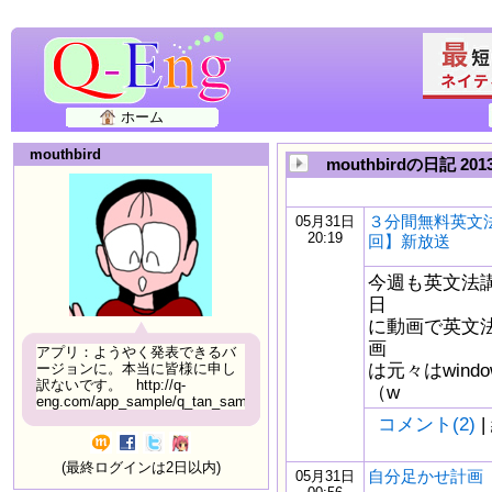
ホーム
mouthbird
mouthbirdの日記 20
３分間無料英文法
05月31日
20:19
回】新放送
今週も英文法
日
に動画で英文
画
アプリ：ようやく発表できるバ
は元々はwindow
ージョンに。本当に皆様に申し
訳ないです。 http://q-
（w
eng.com/app_sample/q_tan_sample06.html
コメント(2)
|
(最終ログインは2日以内)
自分足かせ計画 5/
05月31日