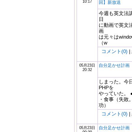
10:17
回】新放送
今週も英文法
日
に動画で英文
画
は元々はwindow
（w
コメント(0)
|
自分足かせ計画 5/
05月23日
20:32
しまった。今
PHPを
やっていた。 ●
・食事（失敗。3
功）
コメント(0)
|
自分足かせ計画 5/
05月23日