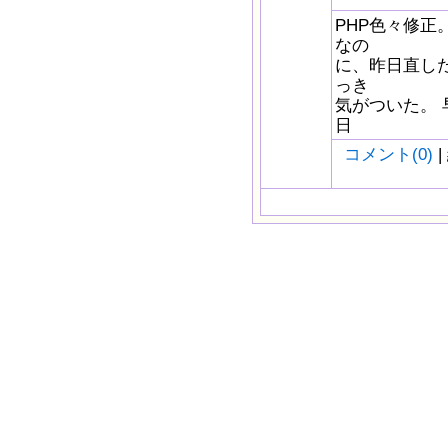
PHP色々修
なの
に、昨日直し
っき
気がついた。 
日
コメント(0)
|