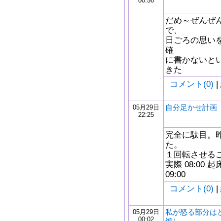
00:56
だめ～ぜんぜ
で、
日ごろの思い
確
に書かないと
きた
コメント(0)
|
自分足かせ計画 5/
05月29日
22:25
完全に駄目。
た。
１回転させるこ
実際 08:00
09:00
コメント(0)
|
私が怒る部分は
05月29日
00:02
編）