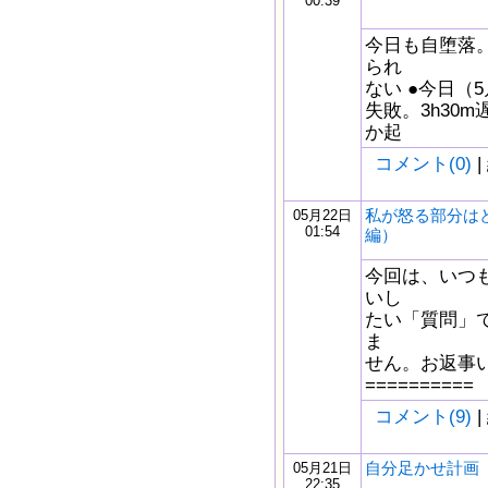
00:39
今日も自堕落
られ
ない ●今日（5
失敗。3h30m遅
か起
コメント(0)
|
私が怒る部分は
05月22日
01:54
編）
今回は、いつ
いし
たい「質問」
ま
せん。お返事
==========
コメント(9)
|
自分足かせ計画 5/
05月21日
22:35