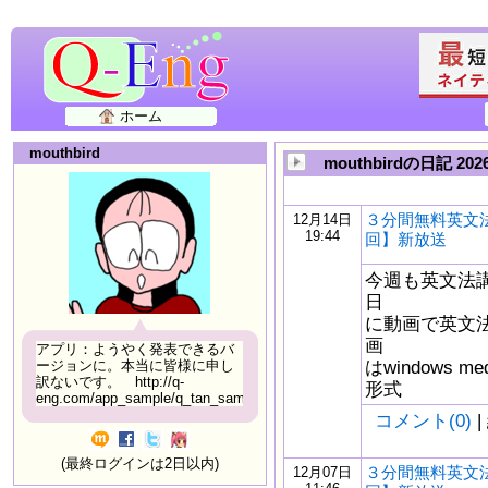
ホーム
mouthbird
mouthbirdの日記 2
３分間無料英文法
12月14日
19:44
回】新放送
今週も英文法
日
に動画で英文
画
アプリ：ようやく発表できるバ
はwindows m
ージョンに。本当に皆様に申し
訳ないです。 http://q-
形式
eng.com/app_sample/q_tan_sample06.html
コメント(0)
|
(最終ログインは2日以内)
３分間無料英文法
12月07日