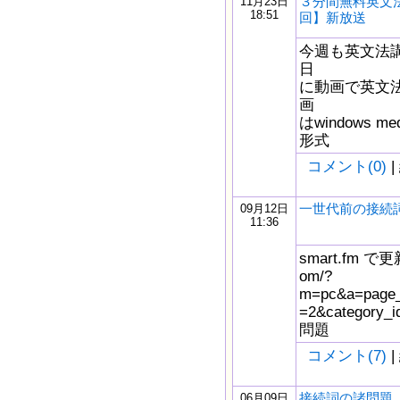
３分間無料英文法
11月23日
18:51
回】新放送
今週も英文法
日
に動画で英文
画
はwindows m
形式
コメント(0)
|
一世代前の接続
09月12日
11:36
smart.fm で更新
om/?
m=pc&a=page_f
=2&catego
問題
コメント(7)
|
接続詞の諸問題
06月09日