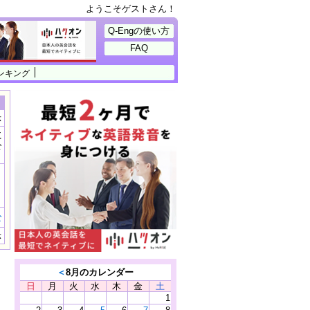
ようこそゲストさん！
Q-Engの使い方
FAQ
ンキング
示
に
公
）
む
示
＜
8月のカレンダー
日
月
火
水
木
金
土
1