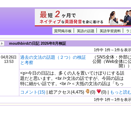
質問掲示板
英語の話題
英語学習資料
ラ
mouthbirdの日記 2026年8月検証
1件中 1件～1件を表
（SNS全体・外部
過去の文法の話題（２つ）の検証
04月26日
公開（Web全体に
13:53
と考察
開）
<p>今日の日記は、多くの人を置いてけぼりにする話
題だと思います。<br />文法の話ですが、今回の話は
特に細かい話です。<br />＜大抵の文法の話は「ちっ
コメント(15)
| 総アクセス(4,475)
(0)
(0) |
もっと読
1件中 1件～1件を表
tml